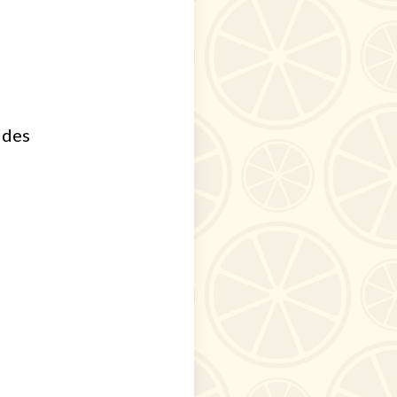
d
 des