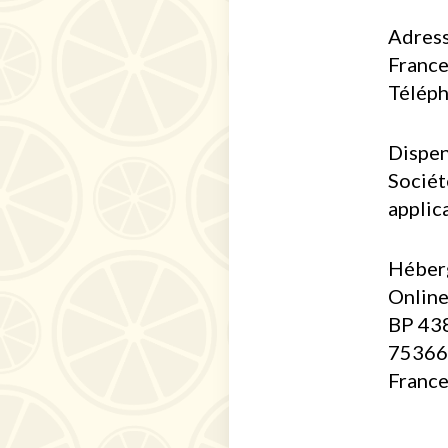
Adress
France
Télép
Dispen
Sociét
applic
Héberg
Onlin
BP 43
75366 
Franc