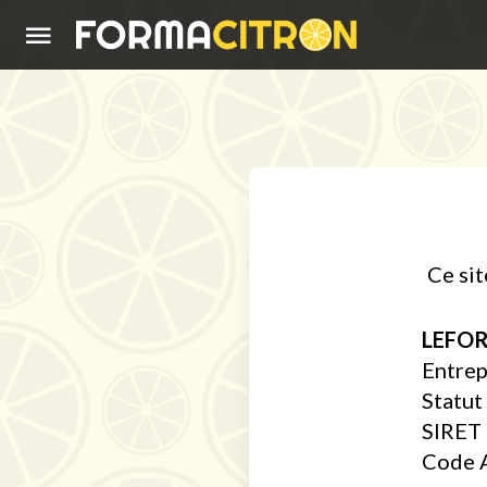
ACCUEIL
S'INSCRIRE
SE
CONNECTER
CONSEILS
Ce sit
APPRENDRE
LEFO
Entrep
Statut
SIRET 
Code A